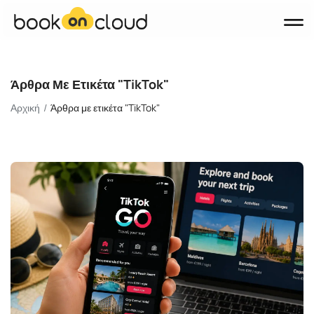
Προϊόντα
Άρθρα Με Ετικέτα "TikTok"
Booking Engine
Αρχική
Άρθρα με ετικέτα "TikTok"
Channel Manager
Property Management System (PMS)
Websites
Σχετικά με εμάς
Blog
Επικοινωνία
KΛΕΊΣΤΕ DEMO
English