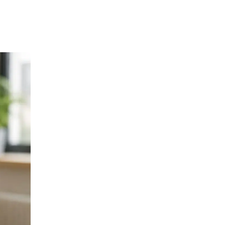
Τεχνητή Νοημοσύνη Στον
Τουρισμό
Αθλητικός Τουρισμός
Απευθείας Κρατήσεις
Βραχυχρόνια Μίσθωση
Διαχείριση Κρατήσεων
Επαναλαμβανόμενες
Κρατήσεις
Ιστοσελίδα Ξενοδοχείου
Ιστοσελίδα Συμβατή Με
Κινητά
Κρατήσεις Ξενοδοχείων
Μάρκετινγκ Ξενοδοχείων