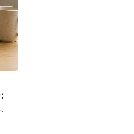
Οροφοκομία
Στοσελίδα Καταλύματος
Συμβουλές Για Ιστοσελίδες
Ξενοδοχείων
Ταξιδιωτικές Τάσεις 2026
Τεχνητή Νοημοσύνη
Ξενοδοχεία
Τεχνολογία Φιλοξενίας
Τιμές Καταλύματος
Τιμές Ξενοδοχείου
;
Υπηρεσίες Οροφοκομίας
ες
Ψηφιακό Μάρκετινγκ
Ξενοδοχείων