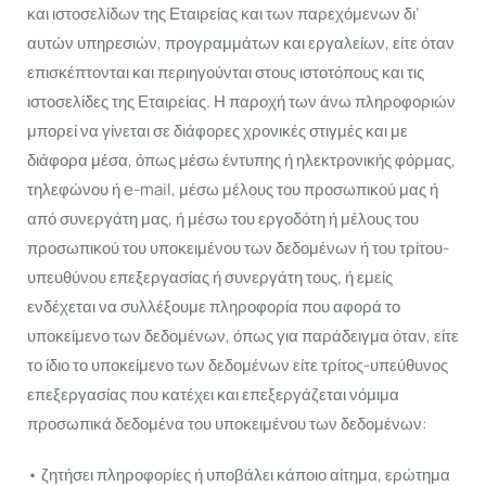
και ιστοσελίδων της Εταιρείας και των παρεχόμενων δι’
αυτών υπηρεσιών, προγραμμάτων και εργαλείων, είτε όταν
επισκέπτονται και περιηγούνται στους ιστοτόπους και τις
ιστοσελίδες της Εταιρείας. Η παροχή των άνω πληροφοριών
μπορεί να γίνεται σε διάφορες χρονικές στιγμές και με
διάφορα μέσα, όπως μέσω έντυπης ή ηλεκτρονικής φόρμας,
τηλεφώνου ή e-mail, μέσω μέλους του προσωπικού μας ή
από συνεργάτη μας, ή μέσω του εργοδότη ή μέλους του
προσωπικού του υποκειμένου των δεδομένων ή του τρίτου-
υπευθύνου επεξεργασίας ή συνεργάτη τους, ή εμείς
ενδέχεται να συλλέξουμε πληροφορία που αφορά το
υποκείμενο των δεδομένων, όπως για παράδειγμα όταν, είτε
το ίδιο το υποκείμενο των δεδομένων είτε τρίτος-υπεύθυνος
επεξεργασίας που κατέχει και επεξεργάζεται νόμιμα
προσωπικά δεδομένα του υποκειμένου των δεδομένων:
• ζητήσει πληροφορίες ή υποβάλει κάποιο αίτημα, ερώτημα