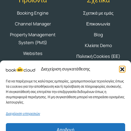
Booking Engine
Σχετικά με εμάς
Channel Manager
Επικοινωνία
Property Management
Blog
System (PMS)
Kλείστε Demo
Websites
Πολιτική Cookies (ΕΕ)
Διαχείριση συγκατάθεσης
Ακολουθήστε μας
Για να παρέχουμε τις καλύτερες εμπειρίες, χρησιμοποιούμε τεχνολογίες όπως
τα cookies για την αποθήκευση και/ή πρόσβαση σε πληροφορίες συσκευής.
Η συγκατάθεσή σας επιτρέπει την επεξεργασία δεδομένων όπως η
συμπεριφορά περιήγησης. Η μη συγκατάθεση μπορεί να επηρεάσει ορισμένες
λειτουργίες.
Πολτικές Προστασίας Δεδομένων
|
Όροι Χρήσης
Διαχείριση υπηρεσιών
Powered by © 2025
Knowledge Α.Ε.
| ΜΗΤΕ:
0414Ε70000123001
Αποδοχή