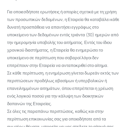
Για οποιεσδήποτε ερωτήσεις ή απορίες σχετικά με τη χρήση
των προσωπικών δεδομένων, η Εταιρεία θα καταβάλει κάθε
δυνατή προσπάθεια να απαντήσει εγγράφως στο
υποκείμενο των δεδομένων εντός τριάντα (30) ημερών από
την ημερομηνία υποβολής του αιτήματος. Εντός του ίδιου
χρονικού διαστήματος, η Εταιρεία θα ενημερώσει το
υποκείμενο σε περίπτωση που σοβαροί λόγοι δεν
επιτρέπουν στην Εταιρεία να ανταποκριθεί στο αίτημα.
Σε κάθε περίπτωση, η ενημέρωση γίνεται δωρεάν εκτός των
περιπτώσεων προδήλως αβασίμων ή υπερβολικών ή
επανειλημμένων αιτημάτων, όπου επιτρέπεται η χρέωση
ενός λογικού ποσού για την κάλυψη των διοικητικών
δαπανών της Εταιρείας.
Σε όλες τις παραπάνω περιπτώσεις, καθώς και στην
περίπτωση επικοινωνίας σας για οποιοδήποτε από τα
ανωτέρω θέματα, μπορείτε να μας στείλετε το αίτημά σας,