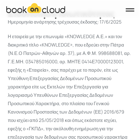
Ειδοποίηση Ιδιωτικότητας
Ημερομηνία ανάρτησης τρέχουσας έκδοσης: 17/6/2025
Προϊόντα
Η εταιρεία με την επωνυμία «KNOWLEDGE Α.Ε.» και τον
Booking Engine
διακριτικό τίτλο «KNOWLEDGE», που εδρεύει στην Πάτρα
Channel Manager
(Ν.Ε.Ο Πατρών-Αθηνών αρ. 37), με Α.Φ.Μ. 998688081, αρ.
Property Management System (PMS)
Γ.Ε.ΜΗ. 034785016000, αρ. ΜΗΤΕ 0414Ε70000123001,
εφεξής η «Εταιρεία», σας παρέχει με το παρόν, είτε ως
Websites
Υπεύθυνη Επεξεργασίας Δεδομένων Προσωπικού
Σχετικά με εμάς
χαρακτήρα είτε ως Εκτελών την Επεξεργασία για
λογαριασμό Υπευθύνων Επεξεργασίας Δεδομένων
Blog
Προσωπικού Χαρακτήρα, στο πλαίσιο του Γενικού
Επικοινωνία
Κανονισμού Προστασίας των Δεδομένων (ΕΕ) 2016/679
που ισχύει από 25/05/2018 και όπως εκάστοτε ισχύει,
KΛΕΊΣΤΕ DEMO
εφεξής ο «ΓΚΠΔ», την ακόλουθη ενημέρωση για την
επεξεργασία των δεδομένων σας προσωπικού χαρακτήρα
English