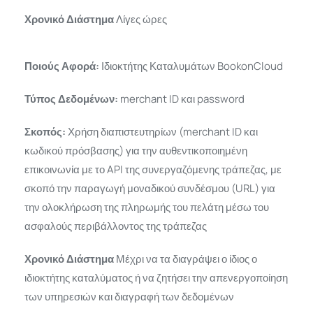
Χρονικό Διάστημα
Λίγες ώρες
Ποιούς Αφορά:
Ιδιοκτήτης Καταλυμάτων BookonCloud
Τύπος Δεδομένων:
merchant ID και password
Σκοπός:
Χρήση διαπιστευτηρίων (merchant ID και
κωδικού πρόσβασης) για την αυθεντικοποιημένη
επικοινωνία με το API της συνεργαζόμενης τράπεζας, με
σκοπό την παραγωγή μοναδικού συνδέσμου (URL) για
την ολοκλήρωση της πληρωμής του πελάτη μέσω του
ασφαλούς περιβάλλοντος της τράπεζας
Χρονικό Διάστημα
Μέχρι να τα διαγράψει ο ίδιος ο
ιδιοκτήτης καταλύματος ή να ζητήσει την απενεργοποίηση
των υπηρεσιών και διαγραφή των δεδομένων