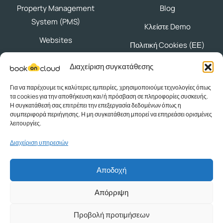
Property Management
Blog
System (PMS)
Kλείστε Demo
Websites
Πολιτική Cookies (ΕΕ)
Διαχείριση συγκατάθεσης
Ακολουθήστε μας
Για να παρέχουμε τις καλύτερες εμπειρίες, χρησιμοποιούμε τεχνολογίες όπως
τα cookies για την αποθήκευση και/ή πρόσβαση σε πληροφορίες συσκευής.
Η συγκατάθεσή σας επιτρέπει την επεξεργασία δεδομένων όπως η
συμπεριφορά περιήγησης. Η μη συγκατάθεση μπορεί να επηρεάσει ορισμένες
λειτουργίες.
Πολτικές Προστασίας Δεδομένων
|
Όροι Χρήσης
Διαχείριση υπηρεσιών
Powered by © 2025
Knowledge Α.Ε.
| ΜΗΤΕ:
0414Ε70000123001
Αποδοχή
Απόρριψη
Προβολή προτιμήσεων