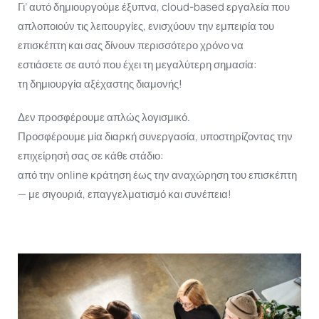
Γι’ αυτό δημιουργούμε έξυπνα, cloud-based εργαλεία που
Ελληνικά
απλοποιούν τις λειτουργίες, ενισχύουν την εμπειρία του
επισκέπτη και σας δίνουν περισσότερο χρόνο να
εστιάσετε σε αυτό που έχει τη μεγαλύτερη σημασία:
τη δημιουργία αξέχαστης διαμονής!
Δεν προσφέρουμε απλώς λογισμικό.
Προσφέρουμε μία διαρκή συνεργασία, υποστηρίζοντας την
επιχείρησή σας σε κάθε στάδιο:
από την online κράτηση έως την αναχώρηση του επισκέπτη
— με σιγουριά, επαγγελματισμό και συνέπεια!