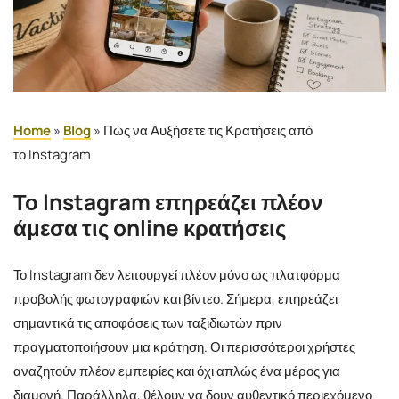
Ελληνικά
Home
»
Blog
»
Πώς να Αυξήσετε τις Κρατήσεις από
το Instagram
Το Instagram επηρεάζει πλέον
άμεσα τις online κρατήσεις
Το Instagram δεν λειτουργεί πλέον μόνο ως πλατφόρμα
προβολής φωτογραφιών και βίντεο. Σήμερα, επηρεάζει
σημαντικά τις αποφάσεις των ταξιδιωτών πριν
πραγματοποιήσουν μια κράτηση. Οι περισσότεροι χρήστες
αναζητούν πλέον εμπειρίες και όχι απλώς ένα μέρος για
διαμονή. Παράλληλα, θέλουν να δουν αυθεντικό περιεχόμενο