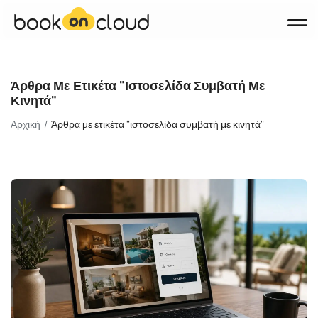
Προϊόντα
Άρθρα Με Ετικέτα "ιστοσελίδα Συμβατή Με
Booking Engine
Κινητά"
Channel Manager
Αρχική
Άρθρα με ετικέτα "ιστοσελίδα συμβατή με κινητά"
Property Management System (PMS)
Websites
Σχετικά με εμάς
Blog
Επικοινωνία
KΛΕΊΣΤΕ DEMO
English