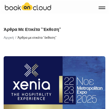
Προϊόντα
Άρθρα Με Ετικέτα "έκθεση"
Booking Engine
Αρχική
Άρθρα με ετικέτα "έκθεση"
Channel Manager
Property Management System (PMS)
Websites
Σχετικά με εμάς
Blog
Επικοινωνία
KΛΕΊΣΤΕ DEMO
English